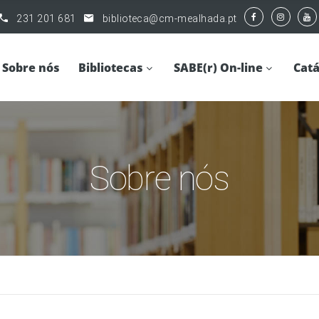
231 201 681
biblioteca@cm-mealhada.pt
Sobre nós
Bibliotecas
SABE(r) On-line
Catá
Sobre nós