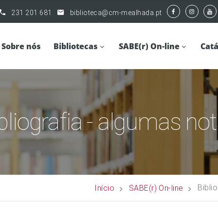
231 201 681
biblioteca@cm-mealhada.pt
Sobre nós
Bibliotecas
SABE(r) On-line
Catá
bliografia - algumas no
Bibli
Início
SABE(r) On-line