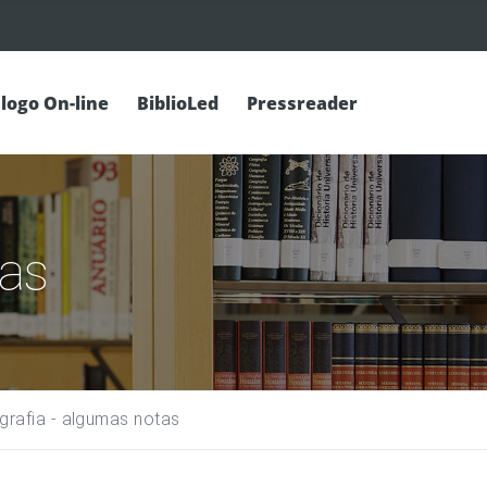
logo On-line
BiblioLed
Pressreader
tas
ografia - algumas notas